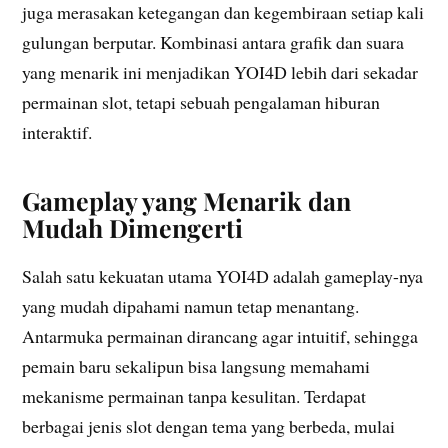
juga merasakan ketegangan dan kegembiraan setiap kali
gulungan berputar. Kombinasi antara grafik dan suara
yang menarik ini menjadikan YOI4D lebih dari sekadar
permainan slot, tetapi sebuah pengalaman hiburan
interaktif.
Gameplay yang Menarik dan
Mudah Dimengerti
Salah satu kekuatan utama YOI4D adalah gameplay-nya
yang mudah dipahami namun tetap menantang.
Antarmuka permainan dirancang agar intuitif, sehingga
pemain baru sekalipun bisa langsung memahami
mekanisme permainan tanpa kesulitan. Terdapat
berbagai jenis slot dengan tema yang berbeda, mulai