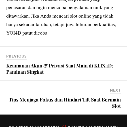
penasaran dan ingin mencoba pengalaman unik yang
ditawarkan. Jika Anda mencari slot online yang tidak
hanya sekadar taruhan, tetapi juga hiburan berkualitas,
YOI4D patut dicoba.
PREVIOUS
Keamanan Akun & Privasi Saat Main di KLIX4D:
Panduan Singkat
NEXT
Tips Menjaga Fokus dan Hindari Tilt Saat Bermain
Slot