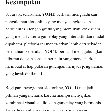
Kesimpulan
YOI4D
Secara keseluruhan,
berhasil menghadirkan
pengalaman slot online yang menyenangkan dan
berkualitas. Dengan grafik yang memukau, efek suara
yang menarik, serta gameplay yang interaktif dan mudah
dipahami, platform ini menawarkan lebih dari sekadar
permainan kebetulan. YOI4D berhasil menggabungkan
hiburan dengan sensasi bermain yang mendebarkan,
membuat setiap putaran gulungan menjadi pengalaman
yang layak dinikmati.
Bagi para penggemar slot online, YOI4D menjadi
pilihan yang menarik karena mampu menyajikan
kombinasi visual, audio, dan gameplay yang harmonis.
Tidak heran jika semakin banyak pemain yang