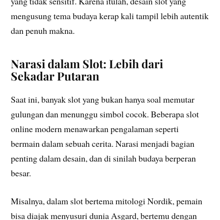
yang tidak sensitif. Karena itulah, desain slot yang
mengusung tema budaya kerap kali tampil lebih autentik
dan penuh makna.
Narasi dalam Slot: Lebih dari
Sekadar Putaran
Saat ini, banyak slot yang bukan hanya soal memutar
gulungan dan menunggu simbol cocok. Beberapa slot
online modern menawarkan pengalaman seperti
bermain dalam sebuah cerita. Narasi menjadi bagian
penting dalam desain, dan di sinilah budaya berperan
besar.
Misalnya, dalam slot bertema mitologi Nordik, pemain
bisa diajak menyusuri dunia Asgard, bertemu dengan