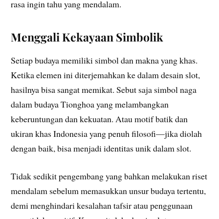
rasa ingin tahu yang mendalam.
Menggali Kekayaan Simbolik
Setiap budaya memiliki simbol dan makna yang khas.
Ketika elemen ini diterjemahkan ke dalam desain slot,
hasilnya bisa sangat memikat. Sebut saja simbol naga
dalam budaya Tionghoa yang melambangkan
keberuntungan dan kekuatan. Atau motif batik dan
ukiran khas Indonesia yang penuh filosofi—jika diolah
dengan baik, bisa menjadi identitas unik dalam slot.
Tidak sedikit pengembang yang bahkan melakukan riset
mendalam sebelum memasukkan unsur budaya tertentu,
demi menghindari kesalahan tafsir atau penggunaan