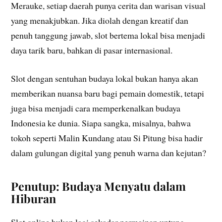
Merauke, setiap daerah punya cerita dan warisan visual
yang menakjubkan. Jika diolah dengan kreatif dan
penuh tanggung jawab, slot bertema lokal bisa menjadi
daya tarik baru, bahkan di pasar internasional.
Slot dengan sentuhan budaya lokal bukan hanya akan
memberikan nuansa baru bagi pemain domestik, tetapi
juga bisa menjadi cara memperkenalkan budaya
Indonesia ke dunia. Siapa sangka, misalnya, bahwa
tokoh seperti Malin Kundang atau Si Pitung bisa hadir
dalam gulungan digital yang penuh warna dan kejutan?
Penutup: Budaya Menyatu dalam
Hiburan