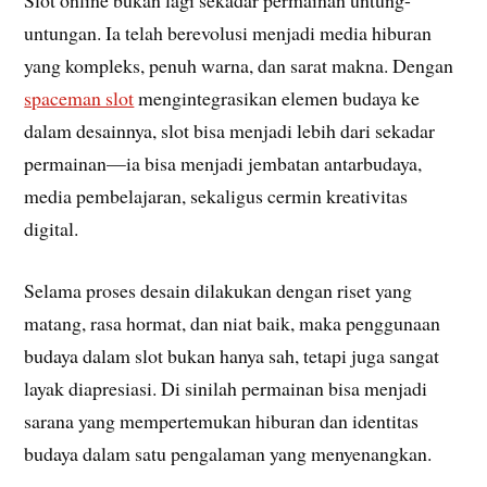
Slot online bukan lagi sekadar permainan untung-
untungan. Ia telah berevolusi menjadi media hiburan
yang kompleks, penuh warna, dan sarat makna. Dengan
spaceman slot
mengintegrasikan elemen budaya ke
dalam desainnya, slot bisa menjadi lebih dari sekadar
permainan—ia bisa menjadi jembatan antarbudaya,
media pembelajaran, sekaligus cermin kreativitas
digital.
Selama proses desain dilakukan dengan riset yang
matang, rasa hormat, dan niat baik, maka penggunaan
budaya dalam slot bukan hanya sah, tetapi juga sangat
layak diapresiasi. Di sinilah permainan bisa menjadi
sarana yang mempertemukan hiburan dan identitas
budaya dalam satu pengalaman yang menyenangkan.