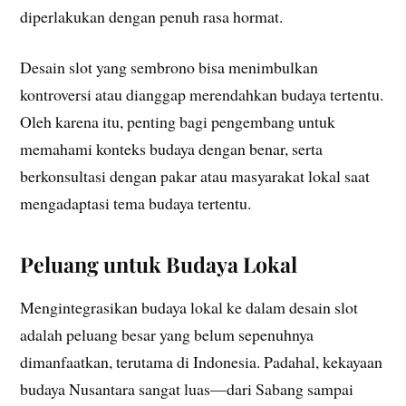
diperlakukan dengan penuh rasa hormat.
Desain slot yang sembrono bisa menimbulkan
kontroversi atau dianggap merendahkan budaya tertentu.
Oleh karena itu, penting bagi pengembang untuk
memahami konteks budaya dengan benar, serta
berkonsultasi dengan pakar atau masyarakat lokal saat
mengadaptasi tema budaya tertentu.
Peluang untuk Budaya Lokal
Mengintegrasikan budaya lokal ke dalam desain slot
adalah peluang besar yang belum sepenuhnya
dimanfaatkan, terutama di Indonesia. Padahal, kekayaan
budaya Nusantara sangat luas—dari Sabang sampai