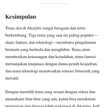
Kesimpulan
Tema slot di Akarjitu sangat beragam dan terus
berkembang. Tiga tema yang saat ini paling populer—
alam, fantasi, dan teknologi—membawa pengalaman
bermain yang berbeda dan menghibur. Tema alam
memberikan ketenangan dan keindahan, tema fantasi
memanjakan imajinasi dengan dunia penuh keajaiban,
dan tema teknologi menawarkan sensasi futuristik yang
inovatif.
Dengan memilih tema yang sesuai dengan selera dan
memahami fitur-fitur yang ada, kamu bisa menikmati
permainan slot dengan lebih maksimal di Akarjitu. Jadi,