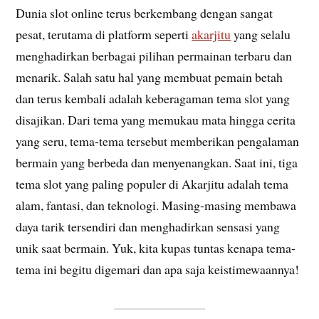
Dunia slot online terus berkembang dengan sangat
pesat, terutama di platform seperti
akarjitu
yang selalu
menghadirkan berbagai pilihan permainan terbaru dan
menarik. Salah satu hal yang membuat pemain betah
dan terus kembali adalah keberagaman tema slot yang
disajikan. Dari tema yang memukau mata hingga cerita
yang seru, tema-tema tersebut memberikan pengalaman
bermain yang berbeda dan menyenangkan. Saat ini, tiga
tema slot yang paling populer di Akarjitu adalah tema
alam, fantasi, dan teknologi. Masing-masing membawa
daya tarik tersendiri dan menghadirkan sensasi yang
unik saat bermain. Yuk, kita kupas tuntas kenapa tema-
tema ini begitu digemari dan apa saja keistimewaannya!