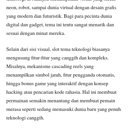
neon, robot, sampai dunia virtual dengan desain grafis
yang modern dan futuristik. Bagi para pecinta dunia
digital dan gadget, tema ini tentu sangat menarik dan
sesuai dengan minat mereka.
Selain dari sisi visual, slot tema teknologi biasanya
mengusung fitur-fitur yang canggih dan kompleks.
Misalnya, mekanisme cascading reels yang
menampilkan simbol jatuh, fitur pengganda otomatis,
hingga bonus game yang interaktif dengan konsep
hacking atau pencarian kode rahasia. Hal ini membuat
permainan semakin menantang dan membuat pemain
merasa seperti sedang memasuki dunia baru yang penuh
teknologi canggih.