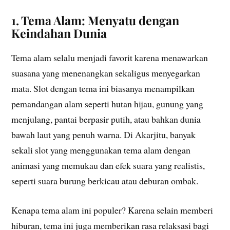
1.
Tema Alam: Menyatu dengan
Keindahan Dunia
Tema alam selalu menjadi favorit karena menawarkan
suasana yang menenangkan sekaligus menyegarkan
mata. Slot dengan tema ini biasanya menampilkan
pemandangan alam seperti hutan hijau, gunung yang
menjulang, pantai berpasir putih, atau bahkan dunia
bawah laut yang penuh warna. Di Akarjitu, banyak
sekali slot yang menggunakan tema alam dengan
animasi yang memukau dan efek suara yang realistis,
seperti suara burung berkicau atau deburan ombak.
Kenapa tema alam ini populer? Karena selain memberi
hiburan, tema ini juga memberikan rasa relaksasi bagi