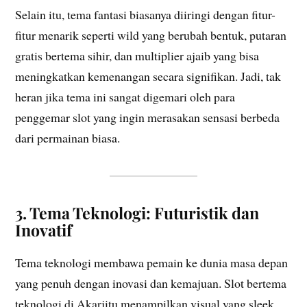
Selain itu, tema fantasi biasanya diiringi dengan fitur-
fitur menarik seperti wild yang berubah bentuk, putaran
gratis bertema sihir, dan multiplier ajaib yang bisa
meningkatkan kemenangan secara signifikan. Jadi, tak
heran jika tema ini sangat digemari oleh para
penggemar slot yang ingin merasakan sensasi berbeda
dari permainan biasa.
3.
Tema Teknologi: Futuristik dan
Inovatif
Tema teknologi membawa pemain ke dunia masa depan
yang penuh dengan inovasi dan kemajuan. Slot bertema
teknologi di Akarjitu menampilkan visual yang sleek,