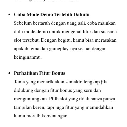
Coba Mode Demo Terlebih Dahulu
Sebelum bertaruh dengan uang asli, coba mainkan
dulu mode demo untuk mengenal fitur dan suasana
slot tersebut. Dengan begitu, kamu bisa merasakan
apakah tema dan gameplay-nya sesuai dengan
keinginanmu.
Perhatikan Fitur Bonus
Tema yang menarik akan semakin lengkap jika
didukung dengan fitur bonus yang seru dan
menguntungkan. Pilih slot yang tidak hanya punya
tampilan keren, tapi juga fitur yang memudahkan
kamu meraih kemenangan.