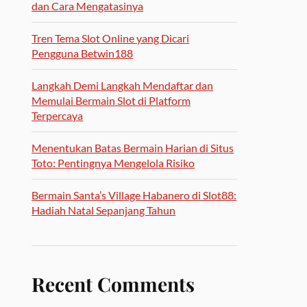
dan Cara Mengatasinya
Tren Tema Slot Online yang Dicari
Pengguna Betwin188
Langkah Demi Langkah Mendaftar dan
Memulai Bermain Slot di Platform
Terpercaya
Menentukan Batas Bermain Harian di Situs
Toto: Pentingnya Mengelola Risiko
Bermain Santa’s Village Habanero di Slot88:
Hadiah Natal Sepanjang Tahun
Recent Comments