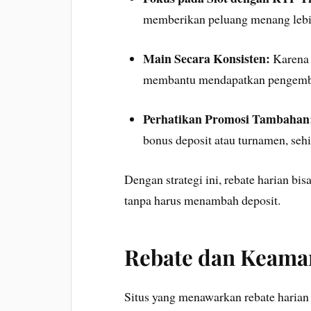
memberikan peluang menang lebih
Main Secara Konsisten:
Karena r
membantu mendapatkan pengemba
Perhatikan Promosi Tambahan
bonus deposit atau turnamen, seh
Dengan strategi ini, rebate harian b
tanpa harus menambah deposit.
Rebate dan Keama
Situs yang menawarkan rebate harian