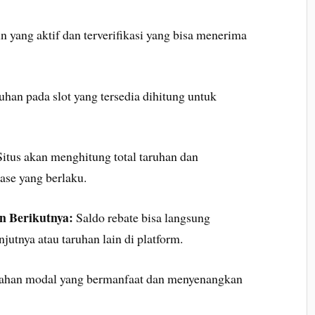
 yang aktif dan terverifikasi yang bisa menerima
uhan pada slot yang tersedia dihitung untuk
itus akan menghitung total taruhan dan
ase yang berlaku.
n Berikutnya:
Saldo rebate bisa langsung
jutnya atau taruhan lain di platform.
mbahan modal yang bermanfaat dan menyenangkan