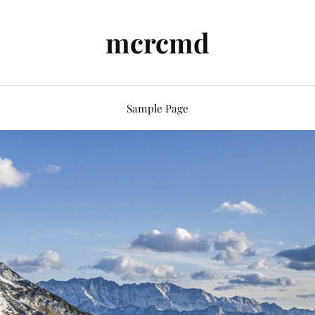
mcrcmd
Sample Page