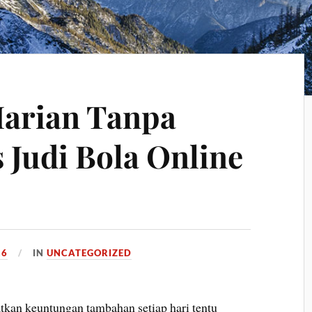
Harian Tanpa
s Judi Bola Online
26
IN
UNCATEGORIZED
tkan keuntungan tambahan setiap hari tentu