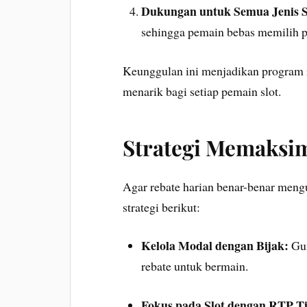
Dukungan untuk Semua Jenis S
sehingga pemain bebas memilih p
Keunggulan ini menjadikan program re
menarik bagi setiap pemain slot.
Strategi Memaksi
Agar rebate harian benar-benar men
strategi berikut:
Kelola Modal dengan Bijak:
Gun
rebate untuk bermain.
Fokus pada Slot dengan RTP Ti