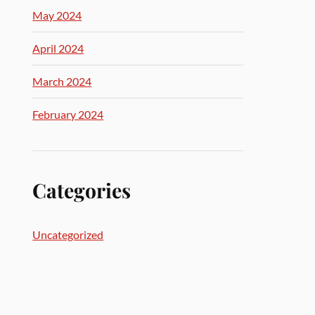
May 2024
April 2024
March 2024
February 2024
Categories
Uncategorized