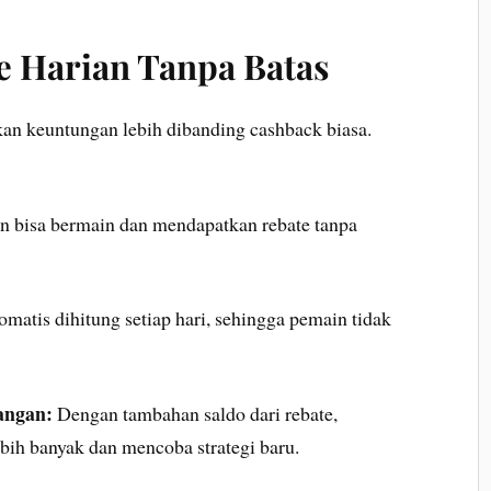
 Harian Tanpa Batas
an keuntungan lebih dibanding cashback biasa.
 bisa bermain dan mendapatkan rebate tanpa
matis dihitung setiap hari, sehingga pemain tidak
angan:
Dengan tambahan saldo dari rebate,
bih banyak dan mencoba strategi baru.