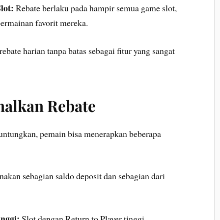
lot:
Rebate berlaku pada hampir semua game slot,
ermainan favorit mereka.
bate harian tanpa batas sebagai fitur yang sangat
malkan Rebate
guntungkan, pemain bisa menerapkan beberapa
akan sebagian saldo deposit dan sebagian dari
nggi:
Slot dengan Return to Player tinggi