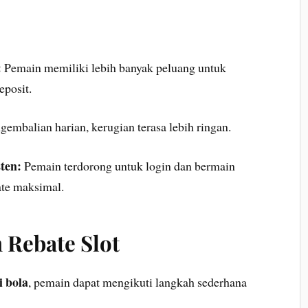
:
Pemain memiliki lebih banyak peluang untuk
posit.
embalian harian, kerugian terasa lebih ringan.
ten:
Pemain terdorong untuk login dan bermain
ate maksimal.
 Rebate Slot
i bola
, pemain dapat mengikuti langkah sederhana