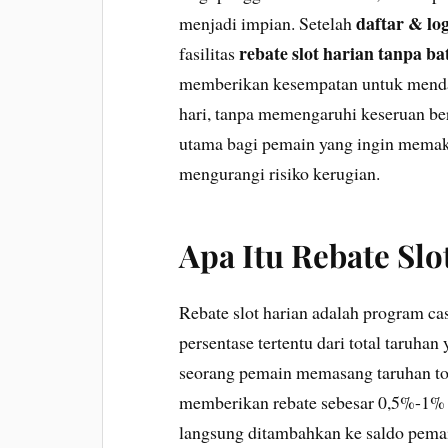
daftar & lo
menjadi impian. Setelah
rebate slot harian tanpa ba
fasilitas
memberikan kesempatan untuk mendap
hari, tanpa memengaruhi keseruan ber
utama bagi pemain yang ingin memak
mengurangi risiko kerugian.
Apa Itu Rebate Slo
Rebate slot harian adalah program 
persentase tertentu dari total taruhan
seorang pemain memasang taruhan tot
memberikan rebate sebesar 0,5%-1% da
langsung ditambahkan ke saldo pemai