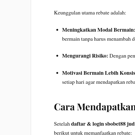
Keunggulan utama rebate adalah:
Meningkatkan Modal Bermain
bermain tanpa harus menambah de
Mengurangi Risiko:
Dengan peng
Motivasi Bermain Lebih Konsis
setiap hari agar mendapatkan reb
Cara Mendapatkan
daftar & login sbobet88 jud
Setelah
berikut untuk memanfaatkan rebate: