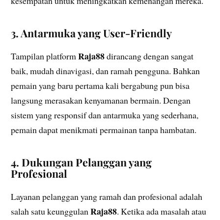
kesempatan untuk meningkatkan kemenangan mereka.
3. Antarmuka yang User-Friendly
Raja88
Tampilan platform
dirancang dengan sangat
baik, mudah dinavigasi, dan ramah pengguna. Bahkan
pemain yang baru pertama kali bergabung pun bisa
langsung merasakan kenyamanan bermain. Dengan
sistem yang responsif dan antarmuka yang sederhana,
pemain dapat menikmati permainan tanpa hambatan.
4. Dukungan Pelanggan yang
Profesional
Layanan pelanggan yang ramah dan profesional adalah
Raja88
salah satu keunggulan
. Ketika ada masalah atau