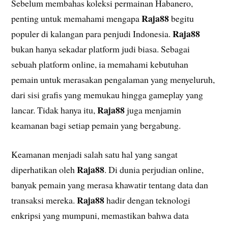
Sebelum membahas koleksi permainan Habanero,
Raja88
penting untuk memahami mengapa
begitu
Raja88
populer di kalangan para penjudi Indonesia.
bukan hanya sekadar platform judi biasa. Sebagai
sebuah platform online, ia memahami kebutuhan
pemain untuk merasakan pengalaman yang menyeluruh,
dari sisi grafis yang memukau hingga gameplay yang
Raja88
lancar. Tidak hanya itu,
juga menjamin
keamanan bagi setiap pemain yang bergabung.
Keamanan menjadi salah satu hal yang sangat
Raja88
diperhatikan oleh
. Di dunia perjudian online,
banyak pemain yang merasa khawatir tentang data dan
Raja88
transaksi mereka.
hadir dengan teknologi
enkripsi yang mumpuni, memastikan bahwa data