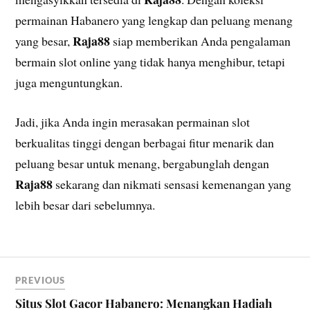
permainan Habanero yang lengkap dan peluang menang
Raja88
yang besar,
siap memberikan Anda pengalaman
bermain slot online yang tidak hanya menghibur, tetapi
juga menguntungkan.
Jadi, jika Anda ingin merasakan permainan slot
berkualitas tinggi dengan berbagai fitur menarik dan
peluang besar untuk menang, bergabunglah dengan
Raja88
sekarang dan nikmati sensasi kemenangan yang
lebih besar dari sebelumnya.
PREVIOUS
Situs Slot Gacor Habanero: Menangkan Hadiah