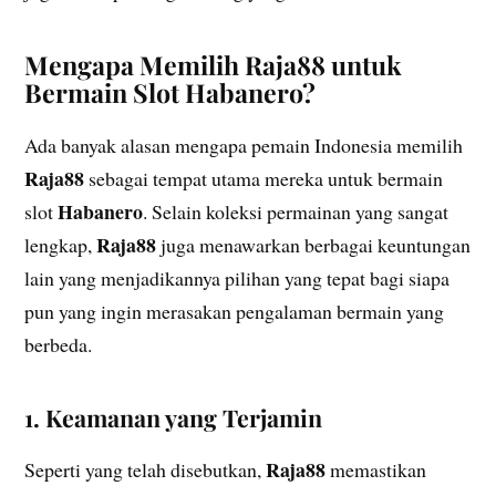
Mengapa Memilih Raja88 untuk
Bermain Slot Habanero?
Ada banyak alasan mengapa pemain Indonesia memilih
Raja88
sebagai tempat utama mereka untuk bermain
Habanero
slot
. Selain koleksi permainan yang sangat
Raja88
lengkap,
juga menawarkan berbagai keuntungan
lain yang menjadikannya pilihan yang tepat bagi siapa
pun yang ingin merasakan pengalaman bermain yang
berbeda.
1. Keamanan yang Terjamin
Raja88
Seperti yang telah disebutkan,
memastikan