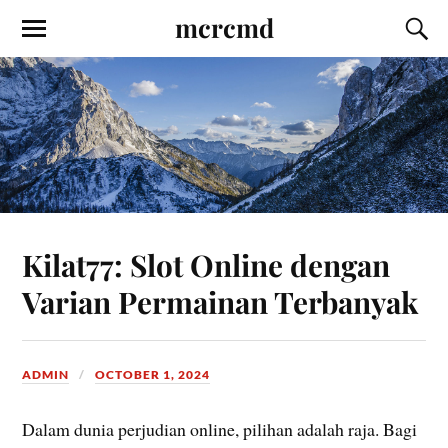
mcrcmd
Kilat77: Slot Online dengan
Varian Permainan Terbanyak
ADMIN
OCTOBER 1, 2024
Dalam dunia perjudian online, pilihan adalah raja. Bagi