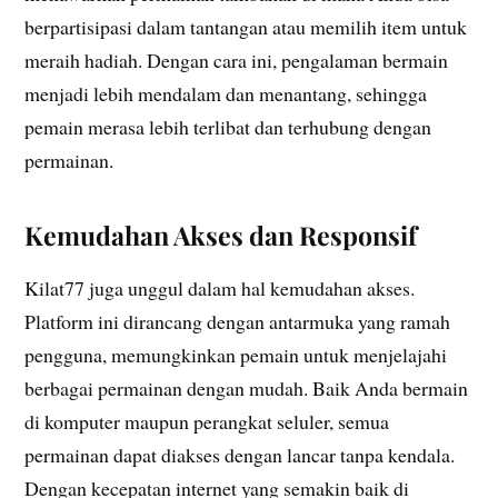
berpartisipasi dalam tantangan atau memilih item untuk
meraih hadiah. Dengan cara ini, pengalaman bermain
menjadi lebih mendalam dan menantang, sehingga
pemain merasa lebih terlibat dan terhubung dengan
permainan.
Kemudahan Akses dan Responsif
Kilat77 juga unggul dalam hal kemudahan akses.
Platform ini dirancang dengan antarmuka yang ramah
pengguna, memungkinkan pemain untuk menjelajahi
berbagai permainan dengan mudah. Baik Anda bermain
di komputer maupun perangkat seluler, semua
permainan dapat diakses dengan lancar tanpa kendala.
Dengan kecepatan internet yang semakin baik di