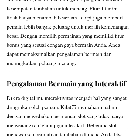
kesempatan tambahan untuk menang. Fitur-fitur ini
tidak hanya menambah keseruan, tetapi juga memberi
pemain lebih banyak peluang untuk meraih kemenangan
besar. Dengan memilih permainan yang memiliki fitur
bonus yang sesuai dengan gaya bermain Anda, Anda
dapat memaksimalkan pengalaman bermain dan
meningkatkan peluang menang.
Pengalaman Bermain yang Interaktif
Di era digital ini, interaktivitas menjadi hal yang sangat
diinginkan oleh pemain. Kilat77 memahami hal ini
dengan menyediakan permainan slot yang tidak hanya
menyenangkan tetapi juga interaktif. Beberapa slot
menawarkan permainan tambahan di mana Anda bisa