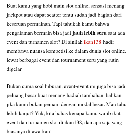
Buat kamu yang hobi main slot online, sensasi menang
jackpot atau dapat scatter tentu sudah jadi bagian dari
keseruan permainan. Tapi tahukah kamu bahwa
jauh lebih seru
pengalaman bermain bisa jadi
saat ada
event dan turnamen slot? Di sinilah
ikan138
hadir
membawa nuansa kompetisi ke dalam dunia slot online,
lewat berbagai event dan tournament seru yang rutin
digelar.
Bukan cuma soal hiburan, event-event ini juga bisa jadi
peluang besar buat menang hadiah tambahan, bahkan
jika kamu bukan pemain dengan modal besar. Mau tahu
lebih lanjut? Yuk, kita bahas kenapa kamu wajib ikut
event dan turnamen slot di ikan138, dan apa saja yang
biasanya ditawarkan!