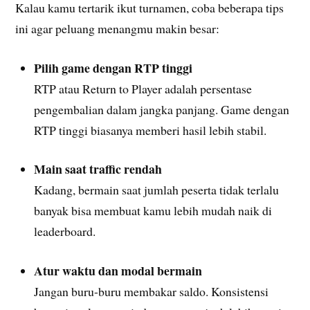
Kalau kamu tertarik ikut turnamen, coba beberapa tips
ini agar peluang menangmu makin besar:
Pilih game dengan RTP tinggi
RTP atau Return to Player adalah persentase
pengembalian dalam jangka panjang. Game dengan
RTP tinggi biasanya memberi hasil lebih stabil.
Main saat traffic rendah
Kadang, bermain saat jumlah peserta tidak terlalu
banyak bisa membuat kamu lebih mudah naik di
leaderboard.
Atur waktu dan modal bermain
Jangan buru-buru membakar saldo. Konsistensi