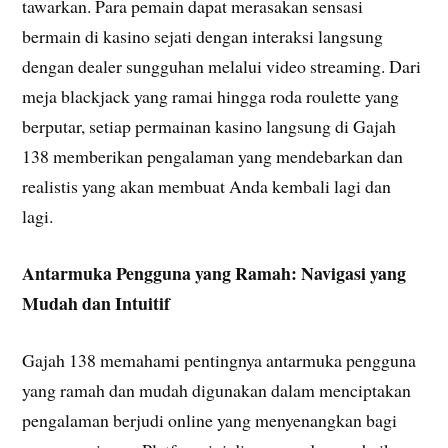
tawarkan. Para pemain dapat merasakan sensasi
bermain di kasino sejati dengan interaksi langsung
dengan dealer sungguhan melalui video streaming. Dari
meja blackjack yang ramai hingga roda roulette yang
berputar, setiap permainan kasino langsung di Gajah
138 memberikan pengalaman yang mendebarkan dan
realistis yang akan membuat Anda kembali lagi dan
lagi.
Antarmuka Pengguna yang Ramah: Navigasi yang
Mudah dan Intuitif
Gajah 138 memahami pentingnya antarmuka pengguna
yang ramah dan mudah digunakan dalam menciptakan
pengalaman berjudi online yang menyenangkan bagi