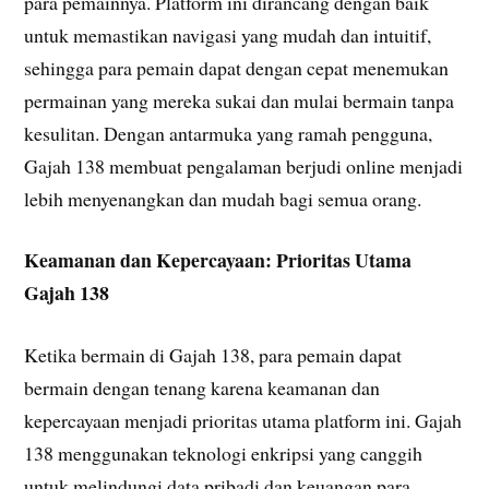
para pemainnya. Platform ini dirancang dengan baik
untuk memastikan navigasi yang mudah dan intuitif,
sehingga para pemain dapat dengan cepat menemukan
permainan yang mereka sukai dan mulai bermain tanpa
kesulitan. Dengan antarmuka yang ramah pengguna,
Gajah 138 membuat pengalaman berjudi online menjadi
lebih menyenangkan dan mudah bagi semua orang.
Keamanan dan Kepercayaan: Prioritas Utama
Gajah 138
Ketika bermain di Gajah 138, para pemain dapat
bermain dengan tenang karena keamanan dan
kepercayaan menjadi prioritas utama platform ini. Gajah
138 menggunakan teknologi enkripsi yang canggih
untuk melindungi data pribadi dan keuangan para