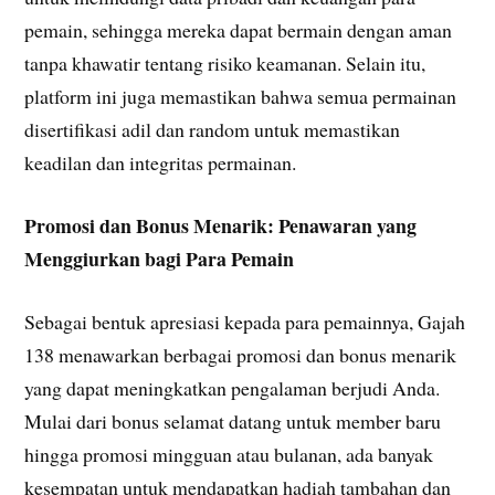
pemain, sehingga mereka dapat bermain dengan aman
tanpa khawatir tentang risiko keamanan. Selain itu,
platform ini juga memastikan bahwa semua permainan
disertifikasi adil dan random untuk memastikan
keadilan dan integritas permainan.
Promosi dan Bonus Menarik: Penawaran yang
Menggiurkan bagi Para Pemain
Sebagai bentuk apresiasi kepada para pemainnya, Gajah
138 menawarkan berbagai promosi dan bonus menarik
yang dapat meningkatkan pengalaman berjudi Anda.
Mulai dari bonus selamat datang untuk member baru
hingga promosi mingguan atau bulanan, ada banyak
kesempatan untuk mendapatkan hadiah tambahan dan