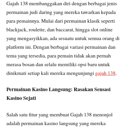
Gajah 138 membanggakan diri dengan berbagai jenis
permainan judi daring yang mereka tawarkan kepada
para pemainnya. Mulai dari permainan klasik seperti
blackjack, roulette, dan baccarat, hingga slot online
yang mengasyikkan, ada sesuatu untuk semua orang di
platform ini. Dengan berbagai variasi permainan dan
tema yang tersedia, para pemain tidak akan pernah
merasa bosan dan selalu memiliki opsi baru untuk
dinikmati setiap kali mereka mengunjungi
gajah 138
.
Permainan Kasino Langsung: Rasakan Sensasi
Kasino Sejati
Salah satu fitur yang membuat Gajah 138 menonjol
adalah permainan kasino langsung yang mereka