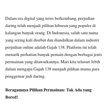
Dalam era digital yang terus berkembang, perjudian
daring telah menjadi pilihan hiburan yang populer di
kalangan banyak orang. Di Indonesia, salah satu nama
yang sering kali disebut dan diandalkan dalam industri
perjudian online adalah Gajah 138. Platform ini telah
menarik perhatian banyak pemain dengan berbagai jenis
permainan yang ditawarkannya. Mari kita telusuri lebih
dalam mengapa Gajah 138 menjadi pilihan utama para
penggemar judi daring.
Beragamnya Pilihan Permainan: Tak Ada yang
Bored!