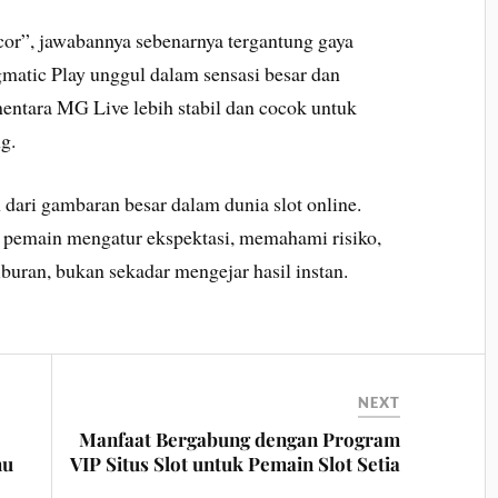
cor”, jawabannya sebenarnya tergantung gaya
atic Play unggul dalam sensasi besar dan
ntara MG Live lebih stabil dan cocok untuk
g.
 dari gambaran besar dalam dunia slot online.
 pemain mengatur ekspektasi, memahami risiko,
uran, bukan sekadar mengejar hasil instan.
NEXT
Manfaat Bergabung dengan Program
mu
VIP Situs Slot untuk Pemain Slot Setia