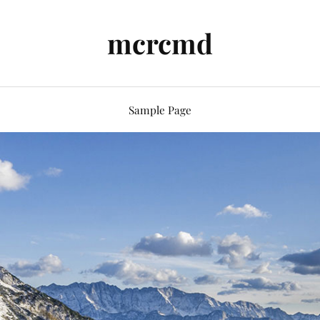
mcrcmd
Sample Page