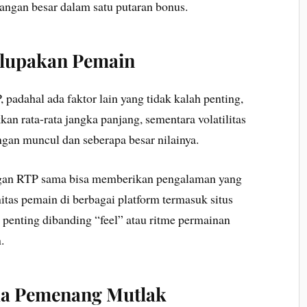
angan besar dalam satu putaran bonus.
ilupakan Pemain
padahal ada faktor lain yang tidak kalah penting,
kan rata-rata jangka panjang, sementara volatilitas
an muncul dan seberapa besar nilainya.
ngan RTP sama bisa memberikan pengalaman yang
tas pemain di berbagai platform termasuk situs
penting dibanding “feel” atau ritme permainan
.
da Pemenang Mutlak