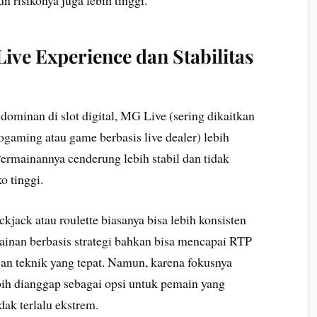
n risikonya juga lebih tinggi.
ive Experience dan Stabilitas
ominan di slot digital, MG Live (sering dikaitkan
ogaming atau game berbasis live dealer) lebih
ermainannya cenderung lebih stabil dan tidak
o tinggi.
kjack atau roulette biasanya bisa lebih konsisten
ainan berbasis strategi bahkan bisa mencapai RTP
gan teknik yang tepat. Namun, karena fokusnya
bih dianggap sebagai opsi untuk pemain yang
dak terlalu ekstrem.