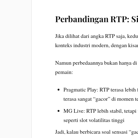
Perbandingan RTP: Si
Jika dilihat dari angka RTP saja, ke
konteks industri modern, dengan kis
Namun perbedaannya bukan hanya di a
pemain:
Pragmatic Play: RTP terasa lebih f
terasa sangat “gacor” di momen t
MG Live: RTP lebih stabil, tetap
seperti slot volatilitas tinggi
Jadi, kalau berbicara soal sensasi “