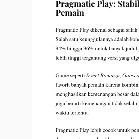
Pragmatic Play: Stabil
Pemain
Pragmatic Play dikenal sebagai salah s
Salah satu keunggulannya adalah kon
94% hingga 96% untuk banyak judul 
lebih tinggi tergantung versi yang di
Game seperti
Sweet Bonanza
,
Gates 
favorit banyak pemain karena kombinas
menghasilkan kemenangan besar dalam
juga berarti kemenangan tidak selalu
waktu tertentu.
Pragmatic Play lebih cocok untuk pe